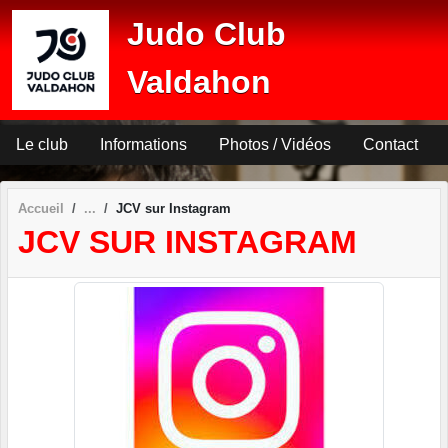
Panneau de gestion des cookies
Judo Club
Valdahon
Le club
Informations
Photos / Vidéos
Contact
Accueil
JCV sur Instagram
JCV SUR INSTAGRAM