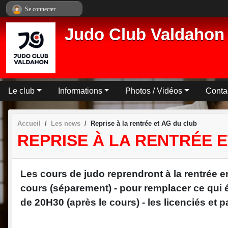
Panneau de gestion des cookies
Se connecter
Judo Club Valdahon
Le club
Informations
Photos / Vidéos
Conta
Accueil
Les news
Reprise à la rentrée et AG du club
REPRISE À LA RENTRÉE 
Les cours de judo reprendront à la rentrée e
cours (séparement) - pour remplacer ce qui é
de 20H30 (après le cours) - les licenciés et p